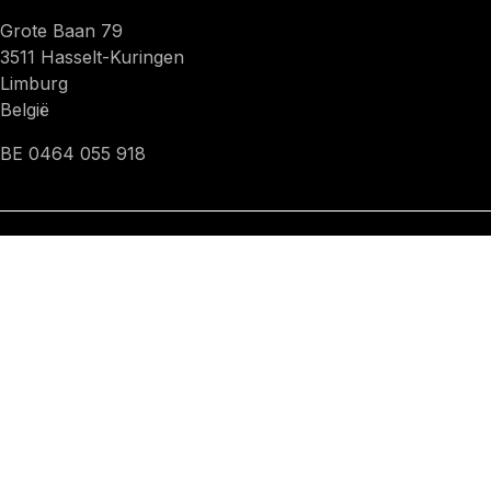
Grote Baan 79
3511 Hasselt-Kuringen
Limburg
België
BE 0464 055 918
Maandag- Vrijdag
van 8u30 tot 17u30
KOM IN CONTACT
info@fks.be
+32 11 21 49 11