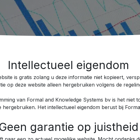
Intellectueel eigendom
site is gratis zolang u deze informatie niet kopieert, vers
tie op deze website alleen hergebruiken volgens de regeli
stemming van Formal and Knowledge Systems bv is het niet t
e hergebruiken. Het intellectueel eigendom berust bij For
Geen garantie op juisthei
t naar een zo actueel mogelijke website. Mocht ondanks de