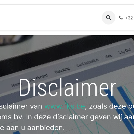
diensten
Over ons
Nieuws
Vacatures
Contact
+32 
Disclaimer
isclaimer van
www.fks.be
, zoals deze b
s bv. In deze disclaimer geven wij aa
te aan u aanbieden.