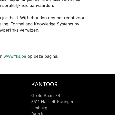
ansprakelijkheid aanvaarden.
juistheid. Wij behouden ons het recht voor
deling. Formal and Knowledge Systems bv
hyperlinks verwijzen.
an
www.fks.be
op deze pagina.
KANTOOR
Grote Baan 79
3511 Hasselt-Kuringen
Limburg
België