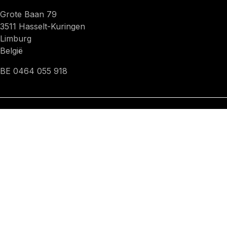
Grote Baan 79
3511 Hasselt-Kuringen
Limburg
België
BE 0464 055 918
Maandag- Vrijdag
van 8u30 tot 17u30
KOM IN CONTACT
info@fks.be
+32 11 21 49 11