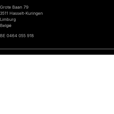
Grote Baan 79
3511 Hasselt-Kuringen
Limburg
België
BE 0464 055 918
Maandag- Vrijdag
van 8u30 tot 17u30
KOM IN CONTACT
info@fks.be
+32 11 21 49 11